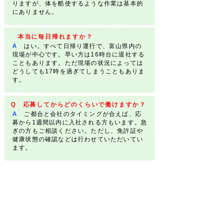
りますが、体を酷使するような作業は基本的
にありません。
本当に毎日帰れますか？
A
はい。すべて日帰り運行で、富山県内の
現場が中心です。早い方は16時台に退社する
こともあります。ただ現場の状況によっては
どうしても17時を過ぎてしまうこともありま
す。
Q 応募してからどのくらいで働けますか？
A
ご都合と会社のタイミングが合えば、応
募から1週間以内に入社される方もいます。急
ぎの方もご相談ください。ただし、免許証や
健康状態の確認などは行わせていただいてい
ます。
Q 勤務開始日の相談はできますか？
A
はい、可能です。現在のお仕事との兼ね
合いなど、お気軽にご相談ください。