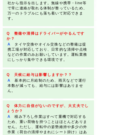
社から指示を出します。無線や携帯・line等
で常に連絡が取れる体制が整っているため、
万一のトラブルにも落ち着いて対応できま
す。
Q 整備や清掃はドライバーがやるんです
か？
A
タイヤ交換やオイル交換などの整備は提
携工場が対応しており、日常的な清掃や点検
などの作業のみお願いしています。運転業務
にしっかり集中できる環境です。
Q 天候に給与は影響しますか？？
A
基本的に月給制のため、雨天などで運行
本数が減っても、給与には影響はありませ
ん。
Q 体力に自信がないのですが、大丈夫でし
ょうか？
A
積み下ろし作業はすべて重機で対応する
ため、重い荷物を持つことはほとんどありま
せん。ただし、運転中の姿勢維持や多少の外
作業（荷台の清掃やまれにシート掛け）はあ