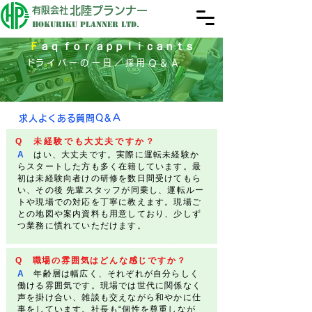
北陸プランナー
有限会社
Hokuriku Planner LTD.
Ｆ
ａｑ ｆｏｒ ａｐｐｌｉｃａｎｔｓ
​ドライバーの一日／採用Ｑ＆Ａ
求人よくある質問Q＆A
Q 未経験でも大丈夫ですか？
A
はい、大丈夫です。実際に運転未経験か
らスタートした方も多く在籍しています。最
初は未経験向者けの研修を数日間受けてもら
い、その後 先輩スタッフが同乗し、運転ルー
トや現場での対応を丁寧に教えます。現場ご
との地図や案内資料も用意しており、少しず
つ業務に慣れていただけます。
Q 職場の雰囲気はどんな感じですか？
A
年齢層は幅広く、それぞれが自分らしく
働ける雰囲気です。現場では世代に関係なく
声を掛け合い、雑談も交えながら和やかに仕
事をしています。社長も“個性を尊重しなが