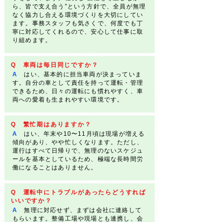
ら、皆で支え合う”という方針で、全員が無理
なく協力し合える環境づくりを大切にしてい
ます。事務スタッフも気さくで、何度でも丁
寧に対応してくれるので、安心して仕事に取
り組めます。
Q 車両は毎日同じですか？
A
はい、基本的に担当車両が決まっていま
す。自分の車として責任を持って運転・管理
できるため、日々の運転にも慣れやすく、車
両への愛着も生まれやすい環境です。
Q 繁忙期はありますか？
A
はい、年末や10〜11月頃は現場が増える
傾向があり、やや忙しくなります。ただし、
運行はすべて日帰りで、無理のないスケジュ
ールを基本としているため、極端な長時間労
働になることはありません。
Q 運転中にトラブルがあったらどうすれば
いいですか？
A
無理に対応せず、まずは会社に連絡して
もらいます。整備工場や現場とも連携し、会